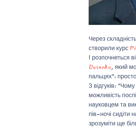
Через складність
створили курс
P
І розпочнеться в
Dosenko
, який м
пальцях": просто
З відгуків: "Чом
можливість посп
науковцем та вик
пів-ночі сидіти 
зрозуміти ще бі