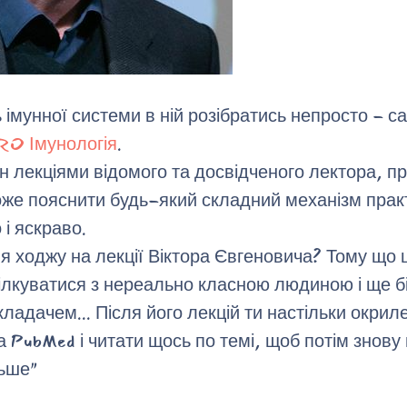
 імунної системи в ній розібратись непросто - с
RO Імунологія
.
ін лекціями відомого та досвідченого лектора, 
оже пояснити будь-який складний механізм прак
 і яскраво.
у я ходжу на лекції Віктора Євгеновича? Тому що 
ілкуватися з нереально класною людиною і ще б
ладачем... Після його лекцій ти настільки окри
на PubMed і читати щось по темі, щоб потім знову 
льше"