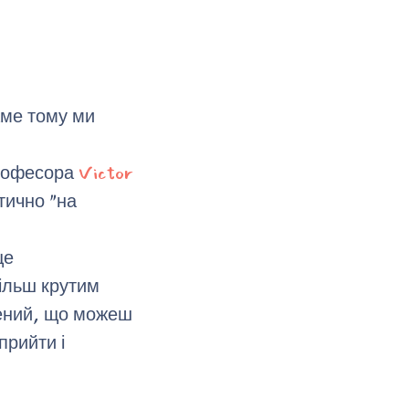
аме тому ми
професора
Victor
тично "на
це
ільш крутим
лений, що можеш
прийти і